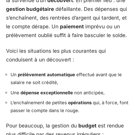
la survenue d’un
découvert
. En premier lieu : une
gestion budgétaire
défaillante. Des dépenses qui
s’enchaînent, des rentrées d’argent qui tardent, et
le compte dérape. Un
paiement
imprévu ou un
prélèvement oublié suffit à faire basculer le solde.
Voici les situations les plus courantes qui
conduisent à un découvert :
Un
prélèvement automatique
effectué avant que le
salaire ne soit crédité,
Une
dépense exceptionnelle
non anticipée,
L’enchaînement de petites
opérations
qui, à force, font
passer le compte dans le rouge.
Pour beaucoup, la gestion du
budget
est rendue
plus difficile par des revenus irréguliers :