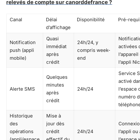
relevés de compte sur canorddefrance ?
Canal
Délai
Disponibilité
Pré-requi
d’affichage
Quasi
Notificat
Notification
24h/24, y
immédiat
activées 
push (appli
compris week-
après
l’appareil
mobile)
end
crédit
l’appli Ni
Service 
Quelques
activé da
minutes
Alerte SMS
24h/24
l’espace c
après
numéro d
crédit
téléphone
Historique
Mise à
des
jour dès
Connexio
opérations
crédit
24h/24
l’appli ou 
(appli/espace
effectif du
l’espace