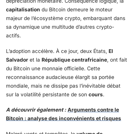
dépréciation monétaire. Conséquence logique, la
capitalisation
du Bitcoin demeure le moteur
majeur de l’écosystème crypto, embarquant dans
sa dynamique une multitude d’autres crypto-
actifs.
L’adoption accélère. À ce jour, deux États,
El
Salvador
et la
République centrafricaine
, ont fait
du Bitcoin une monnaie officielle. Cette
reconnaissance audacieuse élargit sa portée
mondiale, mais ne dissipe pas l’inévitable débat
sur la volatilité persistante de son
cours
.
A découvrir également :
Arguments contre le
Bitcoin : analyse des inconvénients et risques
Malgré vents et tempêtes, le
volume de