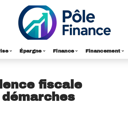
ise
Épargne
Finance
Financement
dence fiscale
s démarches