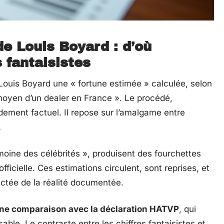
de Louis Boyard : d’où
 fantaisistes
 Louis Boyard une « fortune estimée » calculée, selon
 moyen d’un dealer en France ». Le procédé,
ement factuel. Il repose sur l’amalgame entre
.
moine des célébrités », produisent des fourchettes
fficielle. Ces estimations circulent, sont reprises, et
ctée de la réalité documentée.
une comparaison avec la déclaration HATVP
, qui
ble. Le contraste entre les chiffres fantaisistes et