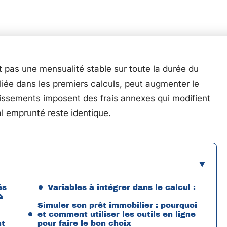
it pas une mensualité stable sur toute la durée du
iée dans les premiers calculs, peut augmenter le
lissements imposent des frais annexes qui modifient
l emprunté reste identique.
és
Variables à intégrer dans le calcul :
à
Simuler son prêt immobilier : pourquoi
et comment utiliser les outils en ligne
nt
pour faire le bon choix