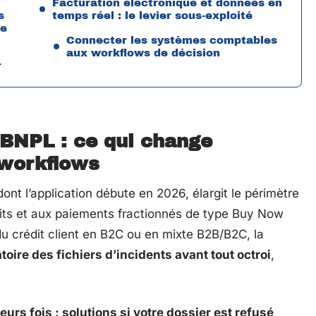
Facturation électronique et données en
s
temps réel : le levier sous-exploité
de
Connecter les systèmes comptables
aux workflows de décision
r
 BNPL : ce qui change
workflows
nt l’application débute en 2026, élargit le périmètre
its et aux paiements fractionnés de type Buy Now
du crédit client en B2C ou en mixte B2B/B2C, la
toire des fichiers d’incidents avant tout octroi
,
eurs fois : solutions si votre dossier est refusé