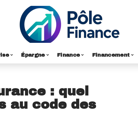
ise
Épargne
Finance
Financement
urance : quel
s au code des